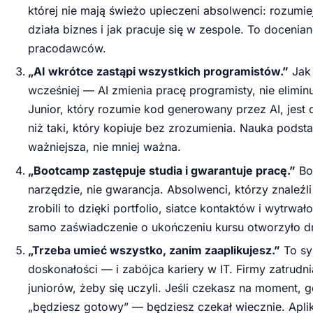
której nie mają świeżo upieczeni absolwenci: rozumiej
działa biznes i jak pracuje się w zespole. To docenia
pracodawców.
„AI wkrótce zastąpi wszystkich programistów.”
Jak 
wcześniej — AI zmienia pracę programisty, nie eliminuj
Junior, który rozumie kod generowany przez AI, jest 
niż taki, który kopiuje bez zrozumienia. Nauka podsta
ważniejsza, nie mniej ważna.
„Bootcamp zastępuje studia i gwarantuje pracę.”
Bo
narzędzie, nie gwarancja. Absolwenci, którzy znaleźli
zrobili to dzięki portfolio, siatce kontaktów i wytrwał
samo zaświadczenie o ukończeniu kursu otworzyło d
„Trzeba umieć wszystko, zanim zaaplikujesz.”
To s
doskonałości — i zabójca kariery w IT. Firmy zatrudni
juniorów, żeby się uczyli. Jeśli czekasz na moment, 
„będziesz gotowy” — będziesz czekał wiecznie. Aplik