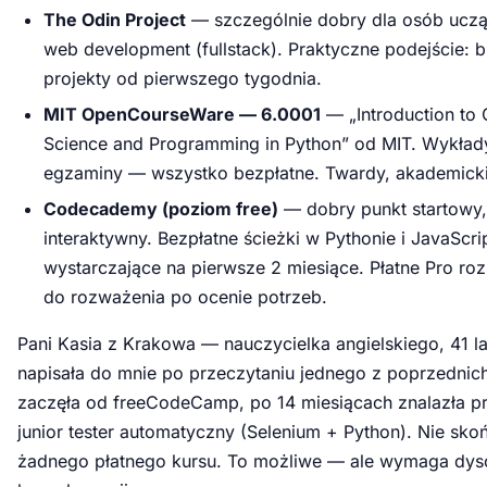
The Odin Project
— szczególnie dobry dla osób uczą
web development (fullstack). Praktyczne podejście: 
projekty od pierwszego tygodnia.
MIT OpenCourseWare — 6.0001
— „Introduction to
Science and Programming in Python” od MIT. Wykłady
egzaminy — wszystko bezpłatne. Twardy, akademick
Codecademy (poziom free)
— dobry punkt startowy,
interaktywny. Bezpłatne ścieżki w Pythonie i JavaScri
wystarczające na pierwsze 2 miesiące. Płatne Pro ro
do rozważenia po ocenie potrzeb.
Pani Kasia z Krakowa — nauczycielka angielskiego, 41 l
napisała do mnie po przeczytaniu jednego z poprzednich
zaczęła od freeCodeCamp, po 14 miesiącach znalazła pr
junior tester automatyczny (Selenium + Python). Nie sko
żadnego płatnego kursu. To możliwe — ale wymaga dysc