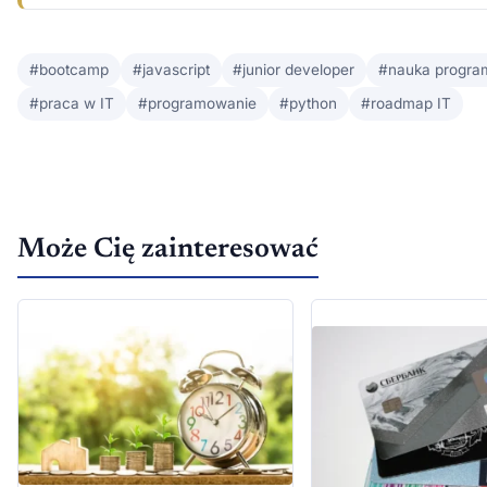
#bootcamp
#javascript
#junior developer
#nauka progra
#praca w IT
#programowanie
#python
#roadmap IT
Może Cię zainteresować