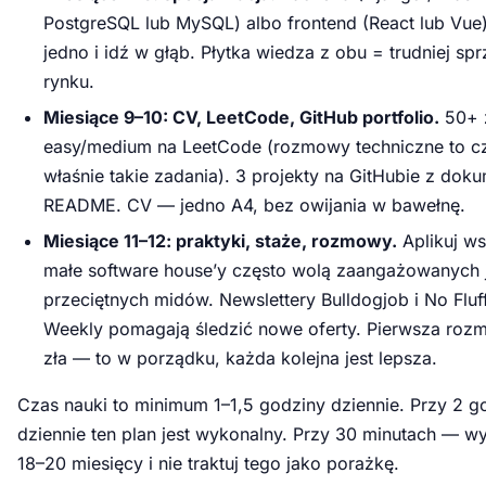
PostgreSQL lub MySQL) albo frontend (React lub Vue
jedno i idź w głąb. Płytka wiedza z obu = trudniej sp
rynku.
Miesiące 9–10: CV, LeetCode, GitHub portfolio.
50+ 
easy/medium na LeetCode (rozmowy techniczne to c
właśnie takie zadania). 3 projekty na GitHubie z dok
README. CV — jedno A4, bez owijania w bawełnę.
Miesiące 11–12: praktyki, staże, rozmowy.
Aplikuj w
małe software house’y często wolą zaangażowanych 
przeciętnych midów. Newslettery Bulldogjob i No Fluf
Weekly pomagają śledzić nowe oferty. Pierwsza roz
zła — to w porządku, każda kolejna jest lepsza.
Czas nauki to minimum 1–1,5 godziny dziennie. Przy 2 g
dziennie ten plan jest wykonalny. Przy 30 minutach — w
18–20 miesięcy i nie traktuj tego jako porażkę.