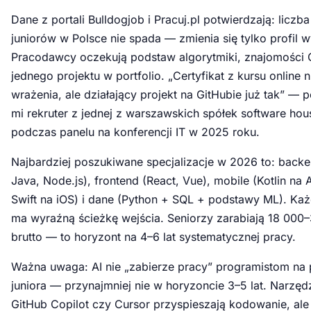
Dane z portali Bulldogjob i Pracuj.pl potwierdzają: liczba
juniorów w Polsce nie spada — zmienia się tylko profil
Pracodawcy oczekują podstaw algorytmiki, znajomości G
jednego projektu w portfolio. „Certyfikat z kursu online n
wrażenia, ale działający projekt na GitHubie już tak” — 
mi rekruter z jednej z warszawskich spółek software ho
podczas panelu na konferencji IT w 2025 roku.
Najbardziej poszukiwane specjalizacje w 2026 to: backe
Java, Node.js), frontend (React, Vue), mobile (Kotlin na 
Swift na iOS) i dane (Python + SQL + podstawy ML). Każ
ma wyraźną ścieżkę wejścia. Seniorzy zarabiają 18 000–
brutto — to horyzont na 4–6 lat systematycznej pracy.
Ważna uwaga: AI nie „zabierze pracy” programistom na
juniora — przynajmniej nie w horyzoncie 3–5 lat. Narzędz
GitHub Copilot czy Cursor przyspieszają kodowanie, al