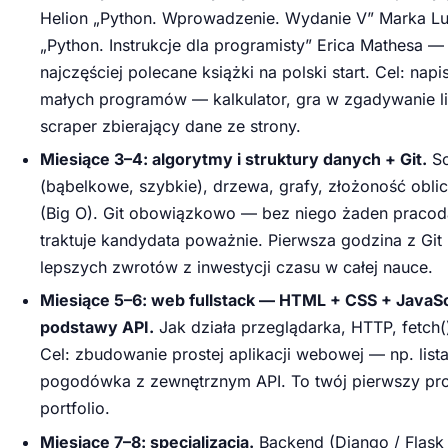
Helion „Python. Wprowadzenie. Wydanie V” Marka Lu
„Python. Instrukcje dla programisty” Erica Mathesa —
najczęściej polecane książki na polski start. Cel: napi
małych programów — kalkulator, gra w zgadywanie li
scraper zbierający dane ze strony.
Miesiące 3–4: algorytmy i struktury danych + Git.
So
(bąbelkowe, szybkie), drzewa, grafy, złożoność obli
(Big O). Git obowiązkowo — bez niego żaden pracod
traktuje kandydata poważnie. Pierwsza godzina z Git 
lepszych zwrotów z inwestycji czasu w całej nauce.
Miesiące 5–6: web fullstack — HTML + CSS + JavaSc
podstawy API.
Jak działa przeglądarka, HTTP, fetch(
Cel: zbudowanie prostej aplikacji webowej — np. list
pogodówka z zewnętrznym API. To twój pierwszy pro
portfolio.
Miesiące 7–8: specjalizacja.
Backend (Django / Flask 