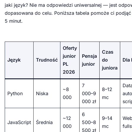
jaki język? Nie ma odpowiedzi uniwersalnej — jest odpo
dopasowana do celu. Poniższa tabela pomoże ci podjąć
5 minut.
Oferty
Czas
junior
Pensja
Język
Trudność
do
Dla
PL
junior
juniora
2026
7
Data
~8
8–12
Python
Niska
000–9
aut
000
mc
000 zł
scri
6
~12
9–14
Web
JavaScript
Średnia
500–8
000
mc
full
500 zł