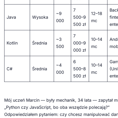
7
Bac
~9
12–18
Java
Wysoka
500–9
fint
000
mc
500 zł
ente
7
~3
10–14
And
Kotlin
Średnia
000–9
500
mc
mob
000 zł
6
Gam
~4
10–14
C#
Średnia
500–8
(Uni
000
mc
500 zł
ente
Mój uczeń Marcin — były mechanik, 34 lata — zapytał mn
„Python czy JavaScript, bo oba wszędzie polecają?”
Odpowiedziałem pytaniem: czy chcesz manipulować dan