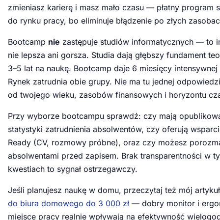
zmieniasz karierę i masz mało czasu — płatny program 
do rynku pracy, bo eliminuje błądzenie po złych zasobac
Bootcamp
nie
zastępuje studiów informatycznych — to i
nie lepsza ani gorsza. Studia dają głębszy fundament teo
3–5 lat na naukę. Bootcamp daje 6 miesięcy intensywnej 
Rynek zatrudnia obie grupy. Nie ma tu jednej odpowiedzi
od twojego wieku, zasobów finansowych i horyzontu c
Przy wyborze bootcampu sprawdź: czy mają opublikow
statystyki zatrudnienia absolwentów, czy oferują wsparc
Ready (CV, rozmowy próbne), oraz czy możesz porozm
absolwentami przed zapisem. Brak transparentności w t
kwestiach to sygnał ostrzegawczy.
Jeśli planujesz naukę w domu, przeczytaj też mój artyku
do biura domowego do 3 000 zł
— dobry monitor i erg
miejsce pracy realnie wpływają na efektywność wielogo