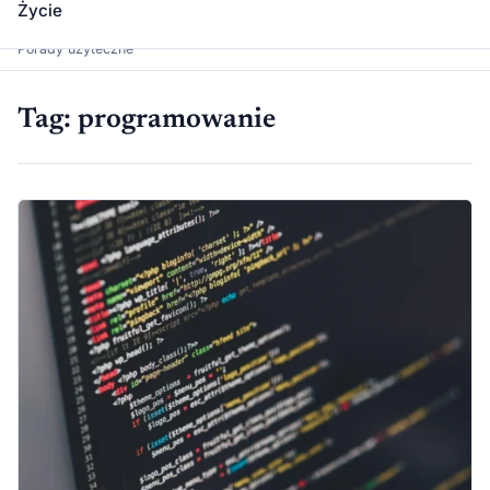
Życie
Dawka Wiedzy
Porady użyteczne
Tag:
programowanie