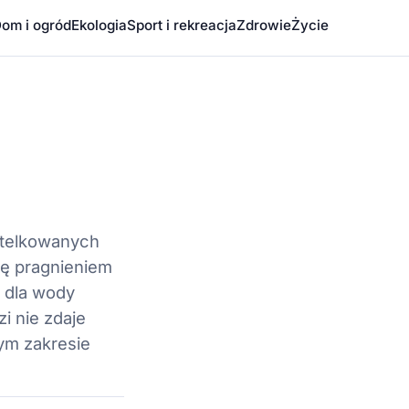
om i ogród
Ekologia
Sport i rekreacja
Zdrowie
Życie
utelkowanych
ię pragnieniem
 dla wody
i nie zdaje
tym zakresie