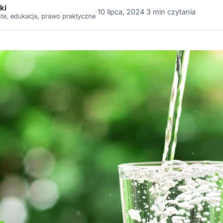
ki
·
10 lipca, 2024
·
3 min czytania
ste, edukacja, prawo praktyczne