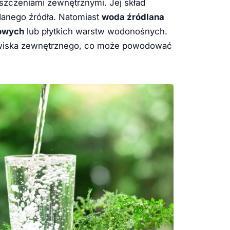
yszczeniami zewnętrznymi. Jej skład
 danego źródła. Natomiast
woda źródlana
iowych
lub płytkich warstw wodonośnych.
dowiska zewnętrznego, co może powodować