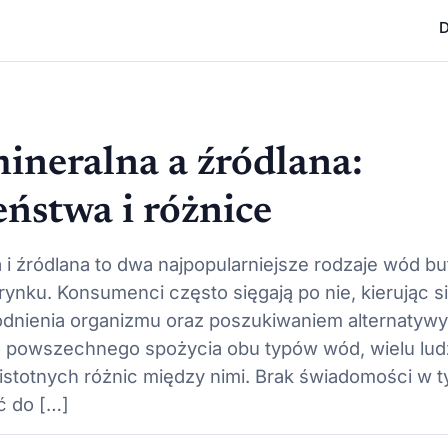
D
neralna a źródlana:
ństwa i różnice
 i źródlana to dwa najpopularniejsze rodzaje wód b
ynku. Konsumenci często sięgają po nie, kierując s
nienia organizmu oraz poszukiwaniem alternatywy
 powszechnego spożycia obu typów wód, wielu ludz
istotnych różnic między nimi. Brak świadomości w 
ć do […]