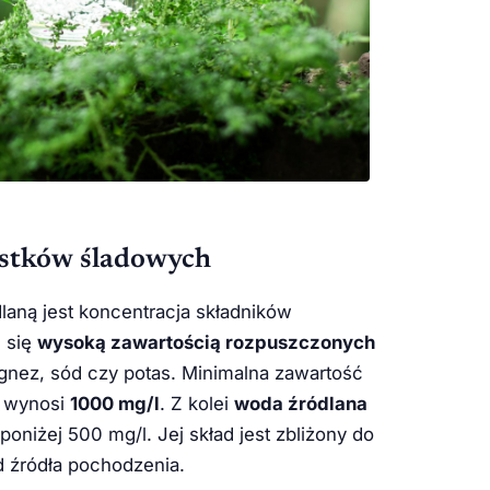
astków śladowych
laną jest koncentracja składników
 się
wysoką zawartością rozpuszczonych
agnez, sód czy potas. Minimalna zawartość
j wynosi
1000 mg/l
. Z kolei
woda źródlana
poniżej 500 mg/l. Jej skład jest zbliżony do
d źródła pochodzenia.