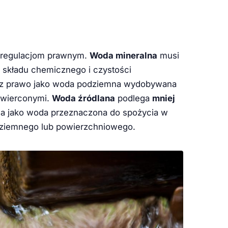
m regulacjom prawnym.
Woda mineralna
musi
składu chemicznego i czystości
rzez prawo jako woda podziemna wydobywana
b wierconymi.
Woda źródlana
podlega
mniej
ana jako woda przeznaczona do spożycia w
odziemnego lub powierzchniowego.