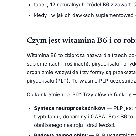
tabelę 12 naturalnych źródeł B6 z zawartoś
kiedy i w jakich dawkach suplementować —
Czym jest witamina B6 i co rob
Witamina B6 to zbiorcza nazwa dla trzech p
suplementach i roślinach), pirydoksalu i pi
organizmie wszystkie trzy formy są przeksz
pirydoksalu (PLP). To właśnie PLP uczestni
Co konkretnie robi B6? Trzy główne funkcje —
Synteza neuroprzekaźników
— PLP jest n
tryptofanu), dopaminy i GABA. Brak B6 to m
obniżonego nastroju i drażliwości.
Budowa hemoglobiny
— PLP uczestniczy 