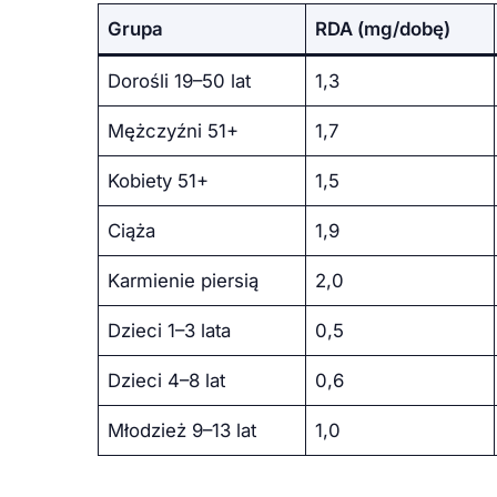
Grupa
RDA (mg/dobę)
Dorośli 19–50 lat
1,3
Mężczyźni 51+
1,7
Kobiety 51+
1,5
Ciąża
1,9
Karmienie piersią
2,0
Dzieci 1–3 lata
0,5
Dzieci 4–8 lat
0,6
Młodzież 9–13 lat
1,0