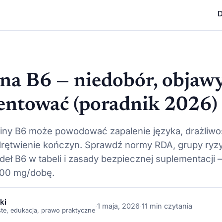
D
a B6 — niedobór, objawy
entować (poradnik 2026)
iny B6 może powodować zapalenie języka, drażliwo
 drętwienie kończyn. Sprawdź normy RDA, grupy ryzy
deł B6 w tabeli i zasady bezpiecznej suplementacji
100 mg/dobę.
ki
·
1 maja, 2026
·
11 min czytania
ste, edukacja, prawo praktyczne