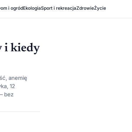
om i ogród
Ekologia
Sport i rekreacja
Zdrowie
Życie
 i kiedy
ść, anemię
ka, 12
 — bez