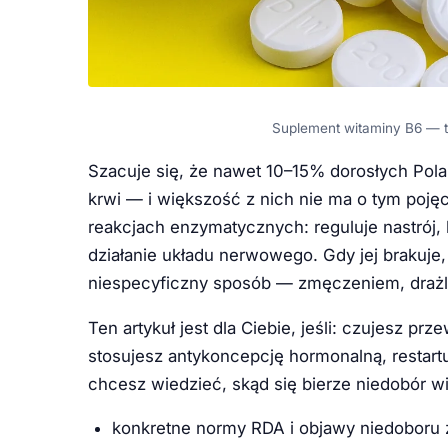
Suplement witaminy B6 — ta
Szacuje się, że nawet 10–15% dorosłych Pol
krwi — i większość z nich nie ma o tym poję
reakcjach enzymatycznych: reguluje nastrój
działanie układu nerwowego. Gdy jej brakuje,
niespecyficzny sposób — zmęczeniem, drażli
Ten artykuł jest dla Ciebie, jeśli: czujesz 
stosujesz antykoncepcję hormonalną, restartu
chcesz wiedzieć, skąd się bierze niedobór wi
konkretne normy RDA i objawy niedoboru