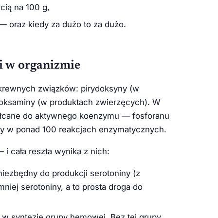
cią na 100 g,
 oraz kiedy za dużo to za dużo.
i w organizmie
okrewnych związków: pirydoksyny (w
rydoksaminy (w produktach zwierzęcych). W
tałcane do aktywnego koenzymu — fosforanu
czy w ponad 100 reakcjach enzymatycznych.
 i cała reszta wynika z nich:
iezbędny do produkcji serotoniny (z
niej serotoniny, a to prosta droga do
w syntezie grupy hemowej. Bez tej grupy