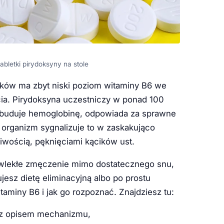
bletki pirydoksyny na stole
aków ma zbyt niski poziom witaminy B6 we
cia. Pirydoksyna uczestniczy w ponad 100
, buduje hemoglobinę, odpowiada za sprawne
 organizm sygnalizuje to w zaskakująco
wością, pęknięciami kącików ust.
przewlekłe zmęczenie mimo dostatecznego snu,
jesz dietę eliminacyjną albo po prostu
taminy B6 i jak go rozpoznać. Znajdziesz tu:
 z opisem mechanizmu,