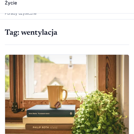
Życie
Dawka Wiedzy
Porady użyteczne
Tag:
wentylacja