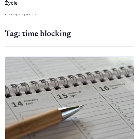
Życie
Dawka Wiedzy
Porady użyteczne
Tag:
time blocking