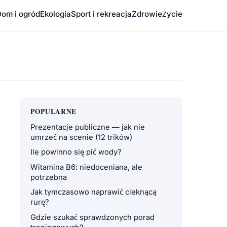
om i ogród
Ekologia
Sport i rekreacja
Zdrowie
Życie
POPULARNE
Prezentacje publiczne — jak nie
umrzeć na scenie (12 trików)
Ile powinno się pić wody?
Witamina B6: niedoceniana, ale
potrzebna
Jak tymczasowo naprawić cieknącą
rurę?
Gdzie szukać sprawdzonych porad