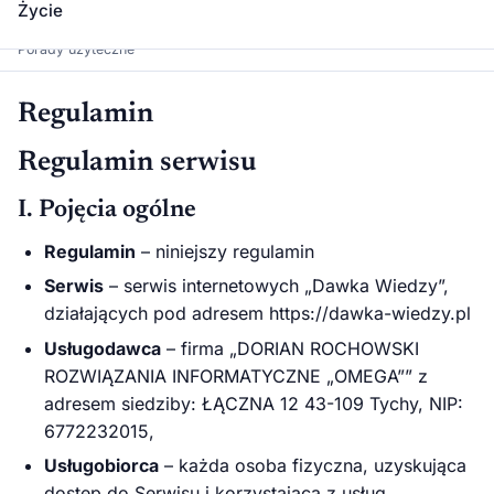
Życie
Dawka Wiedzy
Porady użyteczne
Regulamin
Regulamin serwisu
I. Pojęcia ogólne
Regulamin
– niniejszy regulamin
Serwis
– serwis internetowych „Dawka Wiedzy”,
działających pod adresem https://dawka-wiedzy.pl
Usługodawca
– firma „DORIAN ROCHOWSKI
ROZWIĄZANIA INFORMATYCZNE „OMEGA”” z
adresem siedziby: ŁĄCZNA 12 43-109 Tychy, NIP:
6772232015,
Usługobiorca
– każda osoba fizyczna, uzyskująca
dostęp do Serwisu i korzystająca z usług